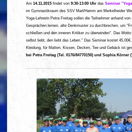
Am
14.11.2015
findet von
9:30-13:00 Uhr
das
Seminar "Yoga
im Gymnastikraum des SSV Marl/Hamm am Merkelheider Weg 1
Yoga-Lehrerin Petra Freitag sollen die Teilnehmer anhand von
Gesprächen lernen, alte Denkmuster zu durchbrechen, um "Fre
schließen und den inneren Kritiker zu überwinden". Das Motto 
selbst liebt, den liebt das Leben." Das Seminar kostet 45,00€,
Kleidung, für Matten, Kissen, Decken, Tee und Gebäck ist ge
bei Petra Freitag (Tel. 0176/84770150) und Sophia Körner (T