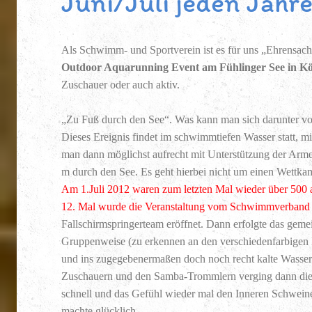
Juni/Juli jeden Jahr
Als Schwimm- und Sportverein ist es für uns „Ehrensach
Outdoor Aquarunning Event am Fühlinger See in Kö
Zuschauer oder auch aktiv.
„Zu Fuß durch den See“. Was kann man sich darunter vor
Dieses Ereignis findet im schwimmtiefen Wasser statt, m
man dann möglichst aufrecht mit Unterstützung der Arme
m durch den See. Es geht hierbei nicht um einen Wettkam
Am 1.Juli 2012 waren zum letzten Mal wieder über 500 
12. Mal wurde die Veranstaltung vom Schwimmverband
Fallschirmspringerteam eröffnet. Dann erfolgte das ge
Gruppenweise (zu erkennen an den verschiedenfarbigen 
und ins zugegebenermaßen doch noch recht kalte Wasser
Zuschauern und den Samba-Trommlern verging dann die 
schnell und das Gefühl wieder mal den Inneren Schwei
machte glücklich.